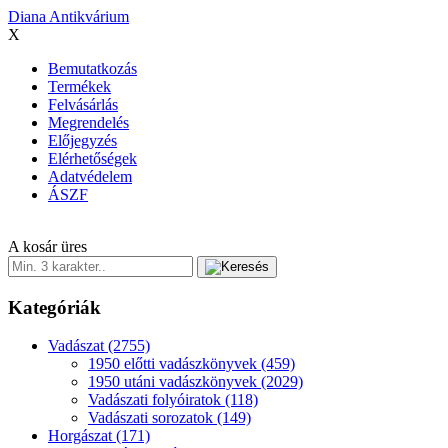
Diana Antikvárium
X
Bemutatkozás
Termékek
Felvásárlás
Megrendelés
Előjegyzés
Elérhetőségek
Adatvédelem
ÁSZF
A kosár üres
Kategóriák
Vadászat
(2755)
1950 előtti vadászkönyvek
(459)
1950 utáni vadászkönyvek
(2029)
Vadászati folyóiratok
(118)
Vadászati sorozatok
(149)
Horgászat
(171)