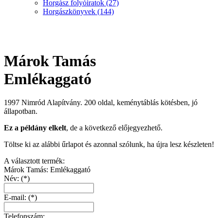
Horgász folyóiratok
(27)
Horgászkönyvek
(144)
Márok Tamás
Emlékaggató
1997 Nimród Alapítvány. 200 oldal, keménytáblás kötésben, jó
állapotban.
Ez a példány elkelt
, de a következő előjegyezhető.
Töltse ki az alábbi űrlapot és azonnal szólunk, ha újra lesz készleten!
A választott termék:
Márok Tamás: Emlékaggató
Név: (*)
E-mail: (*)
Telefonszám: