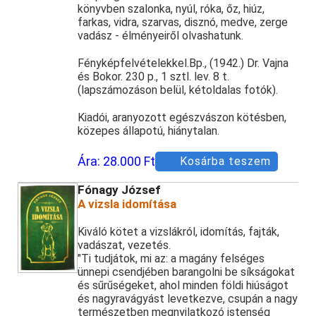
könyvben szalonka, nyúl, róka, őz, hiúz,
farkas, vidra, szarvas, disznó, medve, zerge
vadász - élményeiről olvashatunk.
Fényképfelvételekkel.Bp., (1942.) Dr. Vajna
és Bokor. 230 p., 1 sztl. lev. 8 t.
(lapszámozáson belül, kétoldalas fotók).
Kiadói, aranyozott egészvászon kötésben,
közepes állapotú, hiánytalan.
Ára:
28.000 Ft
Kosárba teszem
Fónagy József
A vizsla idomítása
Kiváló kötet a vizslákról, idomítás, fajták,
vadászat, vezetés.
"Ti tudjátok, mi az: a magány felséges
ünnepi csendjében barangolni be síkságokat
és sűrűségeket, ahol minden földi hiúságot
és nagyravágyást levetkezve, csupán a nagy
természetben megnyilatkozó istenség