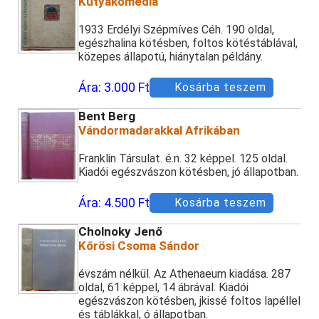
Kutyakomédia
1933 Erdélyi Szépmíves Céh. 190 oldal,
egészhalina kötésben, foltos kötéstáblával,
közepes állapotú, hiánytalan példány.
Ára:
3.000 Ft
Kosárba teszem
Bent Berg
Vándormadarakkal Afrikában
Franklin Társulat. é.n. 32 képpel. 125 oldal.
Kiadói egészvászon kötésben, jó állapotban.
Ára:
4.500 Ft
Kosárba teszem
Cholnoky Jenő
Kőrösi Csoma Sándor
évszám nélkül. Az Athenaeum kiadása. 287
oldal, 61 képpel, 14 ábrával. Kiadói
egészvászon kötésben, jkissé foltos lapéllel
és táblákkal, ó állapotban.