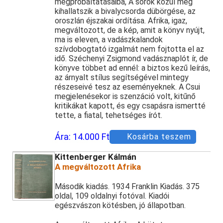
megpróbáltatásaiba, A sorok közül még
kihallatszik a bivalycsorda dübörgése, az
oroszlán éjszakai ordítása. Afrika, igaz,
megváltozott, de a kép, amit a könyv nyújt,
ma is eleven, a vadászkalandok
szívdobogtató izgalmát nem fojtotta el az
idő. Széchenyi Zsigmond vadásznaplót ír, de
könyve többet ad ennél: a biztos kezű leírás,
az árnyalt stílus segítségével mintegy
részeseivé tesz az eseményeknek. A Csui
megjelenésekor is szenzáció volt, kitűnő
kritikákat kapott, és egy csapásra ismertté
tette, a fiatal, tehetséges írót.
Ára:
14.000 Ft
Kosárba teszem
Kittenberger Kálmán
A megváltozott Afrika
Második kiadás. 1934 Franklin Kiadás. 375
oldal, 109 oldalnyi fotóval. Kiadói
egészvászon kötésben, jó állapotban.