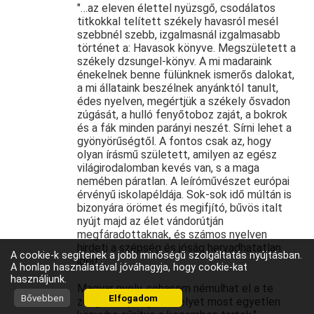
"…az ​eleven élettel nyüzsgő, csodálatos
titkokkal telített székely havasról mesél
szebbnél szebb, izgalmasnál izgalmasabb
történet a: Havasok könyve. Megszületett a
székely dzsungel-könyv. A mi madaraink
énekelnek benne fülünknek ismerős dalokat,
a mi állataink beszélnek anyánktól tanult,
édes nyelven, megértjük a székely ősvadon
zúgását, a hulló fenyőtoboz zaját, a bokrok
és a fák minden parányi neszét. Sírni lehet a
gyönyörűségtől. A fontos csak az, hogy
olyan írásmű született, amilyen az egész
világirodalomban kevés van, s a maga
nemében páratlan. A leíróművészet európai
érvényű iskolapéldája. Sok-sok idő múltán is
bizonyára örömet és megifjító, bűvös italt
nyújt majd az élet vándorútján
megfáradottaknak, és számos nyelven
hirdeti a szépség és jóság hervadhatatlan
A cookie-k segítenek a jobb minőségű szolgáltatás nyújtásban.
igéit.
A honlap használatával jóváhagyja, hogy cookie-kat
használjunk.
Magyar nyelv, sohasem némulhat el a te
Bővebben
Elfogadom
zengő szépséged, melyet most egyetlen