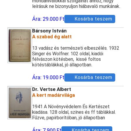
mondanivalókkal szolgálhat ahhoz, hogy
leírásuk ne bizonyuljon hiábavaló munkának.
Ára:
29.000 Ft
Kosárba teszem
Bársony István
A szabad ég alatt
13 vadász és természeti elbeszélés. 1932
Singer és Wolfner. 102 oldal, kiadói
félvászon kötésben, kissé foltos
kötéstáblákkal, jó állapotban.
Ára:
19.000 Ft
Kosárba teszem
Dr. Vertse Albert
A kert madárvilága
1941 A Növényvédelem És Kertészet
kiadása. 128 oldal, színes és ff táblákkal.
Fűzve, papírborítóban, jó állapotban
Ára:
7.900 Ft
Kosárba teszem