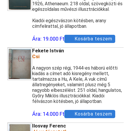
1926, Athenaeum. 218 oldal, szövegközti és
egészoldalas művészi illusztrációkkal.
Kiadói egészvászon kötésben, arany
címfelirattal, jó állapotban.
Ára:
19.000 Ft
Kosárba teszem
Fekete István
Csi
A nagyon szép régi, 1944-es háború előtti
kiadás a címet adó kisregény mellett,
tartalmazza a Hu, A Kele, A vuk című
állatregényeket, valamint plusz még 5
nagyobb elbeszélést. 251 oldal, hangulatos,
Győry Miklós illusztrációkkal. Kiadói
félvászon kötésben, jó állapotban.
Ára:
14.000 Ft
Kosárba teszem
Ilosvay Ferenc