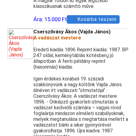
A magyar földön az egyik legszebb
klasszikusnak számító műve.
Ára:
15.000 Ft
Kosárba teszem
Cserszilvásy Ákos (Vajda János)
A vadászat mestere
Eredeti kiadás 1896 Reprint kiadás: 1987. BP.
247 oldal, keménytáblás kötésben,j jó
állapotban. A fenti példány reprint
(hasonmás) kiadás.
Igen érdekes korabeli 19. századi
szakkönyvünk a nagy költőnk Vajda János
álnéven írt vadászati "útmutatója" :
Cserszilvásy Ákos: A vadászat mestere
1896. - Önképző gyakorlati útmutatás a
vadászat kedvelői számára – vagyis rövid
foglalatja mindazon elméleti szabályoknak,
melyek megtanulása s megtartása mellett a
vadászatot bárki a siker gyönyörével
gyakorolhatja. 1896. Újra kiadva: 1987