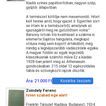
Kiadói színes papírborítóban, nagyon szép,
gyűjtői állapotban.
A természet költője nem mesemondó. Hitet
kell tennie arról, hogy igazat ír. Egyetlen sort
se írtam le a természetről, amelynek az
igazságáról meg ne győződtem volna.”
Bársony István Írói kvalitásait a szakma is
elismerte.Sajátos hangulata, megkapó
stílusa máig sem kopott értékéből, még
mindig a legnépszerűbb vadászíróink egyike.
A magyar földön az egyik legszebb
klasszikusnak számító műve.Ez a kiadás
1928-ban jelent meg az Athenaeum
gondozásában. 215 oldal 12 egészoldalas
tábla és szövegközti rajzok díszítik.
Ára:
21.000 Ft
Kosárba teszem
Zsindely Ferenc
Isten szabad ege alatt
Franklin Társulat Kiadása. Budapest, 1934.