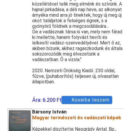
közellétével telik meg elménk és szívünk. A
hajnal pirkadása, a déli nap heve, az alkonyat
árnyéka mind arra jó tinektek, hogy új meg új
okot találjatok a felséges égnek, s a
gyönyörű földnek a megcsodálására...
De a vadásznak társa is van, mely nem fárad
ki mellette, hanem folyvást hevíti és
lelkesíti vadász-szenvedélyével. Mert ő az,
akiben bízunk, akihez ragaszkodunk és általa
sokszorozódik meg élvezetünk a
vadászatban. Ő a vizsla."
2020. Nemzeti Örökség Kiadó. 230 oldal,
fűzve, (puhaborítós) teljesen új, olvasatlan
állapotban.
Ára:
6.200 Ft
Kosárba teszem
Bársony István
Magyar természeti és vadászati képek
Képekkel díszítette Neogrády Antal. Bp.,