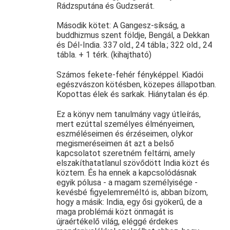
Rádzsputána és Gudzserát.
Második kötet: A Gangesz-síkság, a
buddhizmus szent földje, Bengál, a Dekkan
és Dél-India. 337 old., 24 tábla.; 322 old., 24
tábla. + 1 térk. (kihajtható)
Számos fekete-fehér fényképpel. Kiadói
egészvászon kötésben, közepes állapotban.
Kopottas élek és sarkak. Hiánytalan és ép.
Ez a könyv nem tanulmány vagy útleírás,
mert ezúttal személyes élményeimen,
eszméléseimen és érzéseimen, olykor
megismeréseimen át azt a belső
kapcsolatot szeretném feltárni, amely
elszakíthatatlanul szövődött India közt és
köztem. És ha ennek a kapcsolódásnak
egyik pólusa - a magam személyisége -
kevésbé figyelemreméltó is, abban bízom,
hogy a másik: India, egy ősi gyökerű, de a
maga problémái közt önmagát is
újraértékelő világ, eléggé érdekes