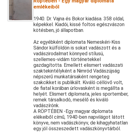
Röptében - Egy magyar diplomata
emlékeiből
1940. Dr. Vajna és Bokor kiadása. 358 oldal,
képekkel. Kiadói, kissé foltos egészvászon
kötésben, jó állapotban.
Az egyébként diplomata Nemeskéri-Kiss
Sándor külföldön is sokat vadászott és a
vadászirodalmat könnyed stílusú,
szellemes-vidám történetekkel
gazdagította. Emellett elismert vadászati
szaktekintélyként a Nimród Vadászújság
népszerű munkatársaként rengeteg
szakcikket is publikált. Kiváló céllövő volt,
de fiatal korában úrlovasként is megállta a
helyét. Elismert diplomata, jeles sportember,
remek társalkodó, mesélő és kiváló
vadászírónk.
A RÖPTÉBEN -Egy magyar diplomata
elékeiből című, 1940-ben napvilágot látott
könyve, nem vadászkönyv, de kihagyhatatlan
egy jól összeszedett vadászkönyvtárból.