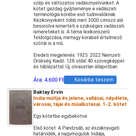
szép és változatos vadásznyelvünket. A
kötet gazdag gyűjteménye a vadászati
terminológia körébe eső tudnivalóknak.
Kézikönyvként több mint 3000 címszó alá
besorolva ismerteti a szükséges vadászati
ismereteket is. A téma lexikonszerű
feldolgozása, mintegy korabeli értelmező
szótár is a mű.
Eredeti megjelenés: 1925. 2022 Nemzeti
Örökség Kiadó. 128 oldal 40 szövegképpel
és táblázattal. Új, olvasatlan állapotban.
Ára:
4.600 Ft
Kosárba teszem
Baktay Ervin
India múltja és jelene, vallásai, népélete,
városai, tájai és műalkotásai. 1-2. kötet
Egy kötetbe egybekötve.
Első kötet: A Pandzsáb, az északnyugati
határvidék, a nagymogulok Indiája,