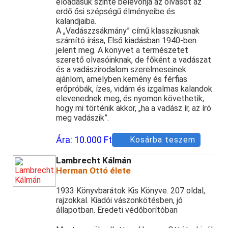
előadásuk szinte belevonja az olvasót az
erdő ősi szépségű élményeibe és
kalandjaiba.
A „Vadászzsákmány” című klasszikusnak
számító írása, Első kiadásban 1940-ben
jelent meg. A könyvet a természetet
szerető olvasóinknak, de főként a vadászat
és a vadászirodalom szerelmeseinek
ajánlom, amelyben kemény és férfias
erőpróbák, ízes, vidám és izgalmas kalandok
elevenednek meg, és nyomon követhetik,
hogy mi történik akkor, „ha a vadász ír, az író
meg vadászik”.
Ára:
10.000 Ft
Kosárba teszem
Lambrecht Kálmán
Herman Ottó élete
1933 Könyvbarátok Kis Könyve. 207 oldal,
rajzokkal. Kiadói vászonkötésben, jó
állapotban. Eredeti védőborítóban