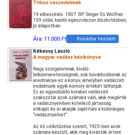
Titkos veszedelmek
Vadászati sorozatok
(149)
19 elbeszélés. 1907. BP. Singer És Wolfner.
Horgászat
(171)
159 oldal, kiadói egészvászon díszkötésben,
jó állapotban.
Horgász folyóiratok
(27)
Horgászkönyvek
(144)
Ára:
11.000 Ft
Kosárba teszem
Kékessy László
A magyar vadász kézikönyve
Nagy szorgalomnak, kiváló
lelkiismeretességnek, sok búvárkodásnak az
eredménye ez a könyv, amelyben vadászati
irodalmunk egyik komoly értékét láthatjuk.
Ez az egyedülálló korabel vadászati
szakszótár azok számára való, akik megértik
a vadásznyelvben kötelező jártasság
etikáját és el akarják sajátítani a különleges
"vadásznyelvet".
Az író célkitűzése szerint, 1925-ben azok
számára készült, akik meg kívánták érteni