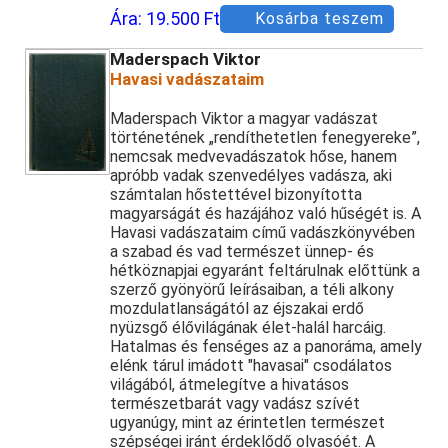
Ára:
19.500 Ft
Kosárba teszem
Maderspach Viktor
Havasi vadászataim
Maderspach Viktor a magyar vadászat
történetének „rendíthetetlen fenegyereke”,
nemcsak medvevadászatok hőse, hanem
apróbb vadak szenvedélyes vadásza, aki
számtalan hőstettével bizonyította
magyarságát és hazájához való hűségét is. A
Havasi vadászataim című vadászkönyvében
a szabad és vad természet ünnep- és
hétköznapjai egyaránt feltárulnak előttünk a
szerző gyönyörű leírásaiban, a téli alkony
mozdulatlanságától az éjszakai erdő
nyüzsgő élővilágának élet-halál harcáig.
Hatalmas és fenséges az a panoráma, amely
elénk tárul imádott "havasai" csodálatos
világából, átmelegítve a hivatásos
természetbarát vagy vadász szívét
ugyanúgy, mint az érintetlen természet
szépségei iránt érdeklődő olvasóét. A