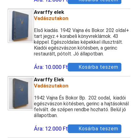
Avarffy elek
Vadászutakon
Első kiadás. 1942 Vajna és Bokor. 202 oldal+
tart jegyz.+ korabeli könyvreklámok. 43
képpel. Egészoldalas képekkel illusztrált.
Kiadói egészvászon kötésben, a gerinc
restaurált, pótolt. Jó állapotban.
Ára:
10.000 Ft
Kosárba teszem
Avarffy Elek
Vadászutakon
1942 Vajna És Bokor Bp. 202 oodal, kiadói
egészvászon kötésben, gerinc a hajtásoknál
felvált. de szépen rendbe hozható. Belül jó
állapotban.
Ára:
12.000 Ft
Kosárba teszem