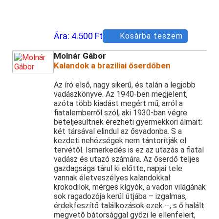
Ára:
4.500 Ft
Kosárba teszem
Molnár Gábor
Kalandok a braziliai őserdőben
Az író első, nagy sikerű, és talán a legjobb
vadászkönyve. Az 1940-ben megjelent,
azóta több kiadást megért mű, arról a
fiatalemberről szól, aki 1930-ban végre
beteljesültnek érezheti gyermekkori álmait:
két társával elindul az ősvadonba. S a
kezdeti nehézségek nem tántorítják el
tervétől. Ismerkedés is ez az utazás a fiatal
vadász és utazó számára. Az őserdő teljes
gazdagsága tárul ki előtte, napjai tele
vannak életveszélyes kalandokkal:
krokodilok, mérges kígyók, a vadon világának
sok ragadozója kerül útjába – izgalmas,
érdekfeszítő találkozások ezek –, s ő halált
megvető bátorsággal győzi le ellenfeleit,