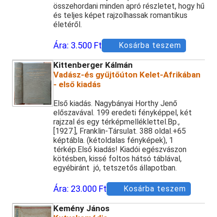
összehordani minden apró részletet, hogy hű
és teljes képet rajzolhassak romantikus
életéről.
Ára:
3.500 Ft
Kosárba teszem
Kittenberger Kálmán
Vadász-és gyűjtőúton Kelet-Afrikában
- első kiadás
Első kiadás. Nagybányai Horthy Jenő
előszavával. 199 eredeti fényképpel, két
rajzzal és egy térképmelléklettel.Bp.,
[1927.], Franklin-Társulat. 388 oldal.+65
képtábla. (kétoldalas fényképek), 1
térkép.Első kiadás! Kiadói egészvászon
kötésben, kissé foltos hátsó táblával,
egyébiránt jó, tetszetős állapotban.
Ára:
23.000 Ft
Kosárba teszem
Kemény János