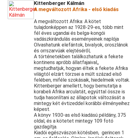
Kittenberger Kálmán
A megváltozott Afrika - első kiadás
A megváltozott Afrika: A kötet
tulajdonképpen az 1928-29-es, több mint
fél éves ugandai és belga-kongói
vadászkirándulás eseményeinek naplója
Olvashatunk elefántok, bivalyok, oroszlánok
és orrszarvúak elejtéséről,
A történetekben találkozhatunk a fekete
kontinens apróbb állatfajaival,,
megtudhatjuk, hogyan éltek a fekete Afrika
világtól elzárt törzsei a múlt század első
felében, miféle szokásaik, hiedelmeik voltak.
Kittenberger amellett, hogy bemutatja a
korabeli Afrika arculatát, egyúttal össze is
tudja hasonlítani az állapotok változását a
mintegy két évtizeddel korábbi élményeihez
képest.
A könyv 1930-as első kiadású példány, 375
oldal, és a kötetet mintegy 109 fotó
gazdagítja.
Kiadói egészvászon kötésben, gerincen 1