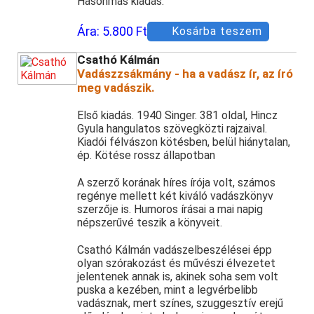
Hasonmás kiadás.
Ára:
5.800 Ft
Kosárba teszem
Csathó Kálmán
Vadászzsákmány - ha a vadász ír, az író
meg vadászik.
Első kiadás. 1940 Singer. 381 oldal, Hincz
Gyula hangulatos szövegközti rajzaival.
Kiadói félvászon kötésben, belül hiánytalan,
ép. Kötése rossz állapotban
A szerző korának híres írója volt, számos
regénye mellett két kiváló vadászkönyv
szerzője is. Humoros írásai a mai napig
népszerűvé teszik a könyveit.
Csathó Kálmán vadászelbeszélései épp
olyan szórakozást és művészi élvezetet
jelentenek annak is, akinek soha sem volt
puska a kezében, mint a legvérbelibb
vadásznak, mert színes, szuggesztív erejű