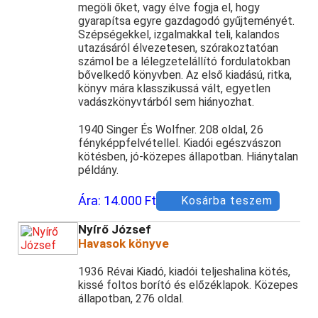
megöli őket, vagy élve fogja el, hogy
gyarapítsa egyre gazdagodó gyűjteményét.
Szépségekkel, izgalmakkal teli, kalandos
utazásáról élvezetesen, szórakoztatóan
számol be a lélegzetelállító fordulatokban
bővelkedő könyvben. Az első kiadású, ritka,
könyv mára klasszikussá vált, egyetlen
vadászkönyvtárból sem hiányozhat.
1940 Singer És Wolfner. 208 oldal, 26
fényképpfelvétellel. Kiadói egészvászon
kötésben, jó-közepes állapotban. Hiánytalan
példány.
Ára:
14.000 Ft
Kosárba teszem
Nyírő József
Havasok könyve
1936 Révai Kiadó, kiadói teljeshalina kötés,
kissé foltos borító és előzéklapok. Közepes
állapotban, 276 oldal.