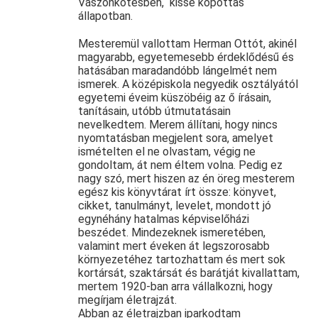
Vászonkötésben, kissé kopottas
állapotban.
Mesteremül vallottam Herman Ottót, akinél
magyarabb, egyetemesebb érdeklődésű és
hatásában maradandóbb lángelmét nem
ismerek. A középiskola negyedik osztályától
egyetemi éveim küszöbéig az ő írásain,
tanításain, utóbb útmutatásain
nevelkedtem. Merem állítani, hogy nincs
nyomtatásban megjelent sora, amelyet
ismételten el ne olvastam, végig ne
gondoltam, át nem éltem volna. Pedig ez
nagy szó, mert hiszen az én öreg mesterem
egész kis könyvtárat írt össze: könyvet,
cikket, tanulmányt, levelet, mondott jó
egynéhány hatalmas képviselőházi
beszédet. Mindezeknek ismeretében,
valamint mert éveken át legszorosabb
környezetéhez tartozhattam és mert sok
kortársát, szaktársát és barátját kivallattam,
mertem 1920-ban arra vállalkozni, hogy
megírjam életrajzát.
Abban az életrajzban iparkodtam