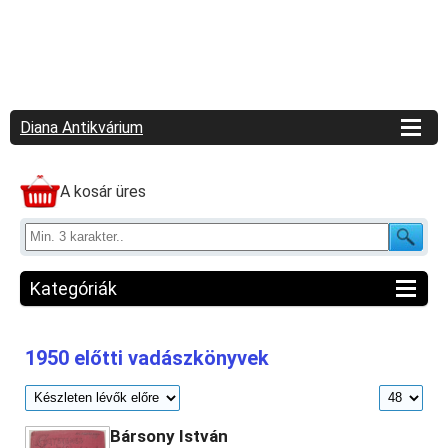
Diana Antikvárium
A kosár üres
Kategóriák
Vadászat
(2755)
1950 előtti vadászkönyvek
1950 előtti vadászkönyvek
(459)
1950 utáni vadászkönyvek
(2029)
Vadászati folyóiratok
(118)
Bársony István