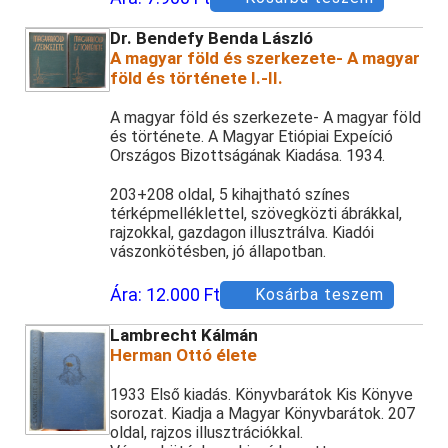
Dr. Bendefy Benda László
A magyar föld és szerkezete- A magyar
föld és története I.-II.
A magyar föld és szerkezete- A magyar föld
és története. A Magyar Etiópiai Expeíció
Országos Bizottságának Kiadása. 1934.
203+208 oldal, 5 kihajtható színes
térképmelléklettel, szövegközti ábrákkal,
rajzokkal, gazdagon illusztrálva. Kiadói
vászonkötésben, jó állapotban.
Ára:
12.000 Ft
Kosárba teszem
Lambrecht Kálmán
Herman Ottó élete
1933 Első kiadás. Könyvbarátok Kis Könyve
sorozat. Kiadja a Magyar Könyvbarátok. 207
oldal, rajzos illusztrációkkal.