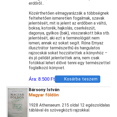
erdőről...
Közérthetően elmagyarázzák a többségnek
feltehetően ismeretlen fogalmak, szavak
jelentését, mit is jelent az erdőben a váltó,
boksa, kotorék, hajkolás, cserkészút,
dagonya, gyilkos (bak), visszarakott bika stb.
jelentését, aki ezt a terminológiát nem
ismeri, annak ez sokat segít. Róna Emyaz
illusztrátor természethű és hangulatos
rajzocskái sokat hozzátettek a könyvhöz –
és jó példát jelentettek arra, nem csak
fotókkal lehet élővé tenni egy természettel
foglalkozó könyvet.
Ára:
8.500 Ft
Kosárba teszem
Bársony István
Magyar földön
1928 Athenaeum. 215 oldal 12 egészoldalas
táblával és szövegközti rajzokkal.