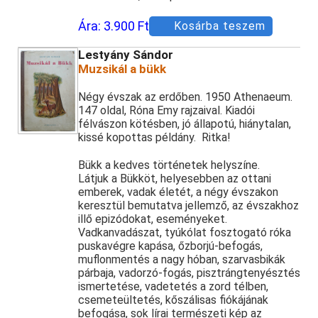
Ára:
3.900 Ft
Kosárba teszem
Lestyány Sándor
Muzsikál a bükk
Négy évszak az erdőben. 1950 Athenaeum.
147 oldal, Róna Emy rajzaival. Kiadói
félvászon kötésben, jó állapotú, hiánytalan,
kissé kopottas példány. Ritka!
Bükk a kedves történetek helyszíne.
Látjuk a Bükköt, helyesebben az ottani
emberek, vadak életét, a négy évszakon
keresztül bemutatva jellemző, az évszakhoz
illő epizódokat, eseményeket.
Vadkanvadászat, tyúkólat fosztogató róka
puskavégre kapása, őzborjú-befogás,
muflonmentés a nagy hóban, szarvasbikák
párbaja, vadorzó-fogás, pisztrángtenyésztés
ismertetése, vadetetés a zord télben,
csemeteültetés, kőszálisas fiókájának
befogása, sok lírai természeti kép az