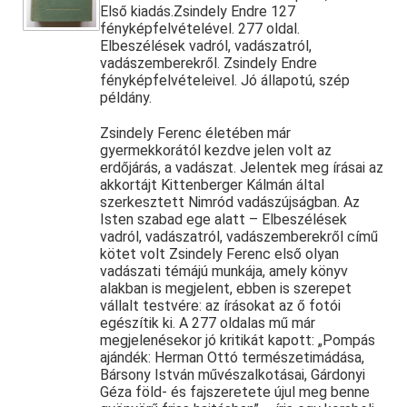
Első kiadás.Zsindely Endre 127
fényképfelvételével. 277 oldal.
Elbeszélések vadról, vadászatról,
vadászemberekről. Zsindely Endre
fényképfelvételeivel. Jó állapotú, szép
példány.
Zsindely Ferenc életében már
gyermekkorától kezdve jelen volt az
erdőjárás, a vadászat. Jelentek meg írásai az
akkortájt Kittenberger Kálmán által
szerkesztett Nimród vadászújságban. Az
Isten szabad ege alatt – Elbeszélések
vadról, vadászatról, vadászemberekről című
kötet volt Zsindely Ferenc első olyan
vadászati témájú munkája, amely könyv
alakban is megjelent, ebben is szerepet
vállalt testvére: az írásokat az ő fotói
egészítik ki. A 277 oldalas mű már
megjelenésekor jó kritikát kapott: „Pompás
ajándék: Herman Ottó természetimádása,
Bársony István művészalkotásai, Gárdonyi
Géza föld- és fajszeretete újul meg benne