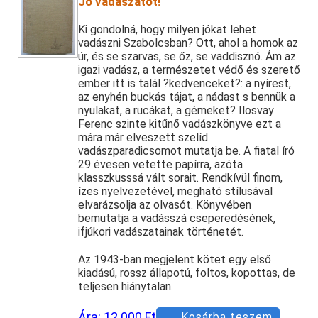
Jó vadászatot!
Ki gondolná, hogy milyen jókat lehet
vadászni Szabolcsban? Ott, ahol a homok az
úr, és se szarvas, se őz, se vaddisznó. Ám az
igazi vadász, a természetet védő és szerető
ember itt is talál ?kedvenceket?: a nyírest,
az enyhén buckás tájat, a nádast s bennük a
nyulakat, a rucákat, a gémeket? Ilosvay
Ferenc szinte kitűnő vadászkönyve ezt a
mára már elveszett szelíd
vadászparadicsomot mutatja be. A fiatal író
29 évesen vetette papírra, azóta
klasszkusssá vált sorait. Rendkívül finom,
ízes nyelvezetével, megható stílusával
elvarázsolja az olvasót. Könyvében
bemutatja a vadásszá cseperedésének,
ifjúkori vadászatainak történetét.
Az 1943-ban megjelent kötet egy első
kiadású, rossz állapotú, foltos, kopottas, de
teljesen hiánytalan.
Ára:
12.000 Ft
Kosárba teszem