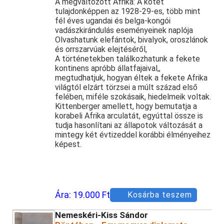
A megváltozott Afrika: A kötet
tulajdonképpen az 1928-29-es, több mint
fél éves ugandai és belga-kongói
vadászkirándulás eseményeinek naplója
Olvashatunk elefántok, bivalyok, oroszlánok
és orrszarvúak elejtéséről,
A történetekben találkozhatunk a fekete
kontinens apróbb állatfajaival,,
megtudhatjuk, hogyan éltek a fekete Afrika
világtól elzárt törzsei a múlt század első
felében, miféle szokásaik, hiedelmeik voltak.
Kittenberger amellett, hogy bemutatja a
korabeli Afrika arculatát, egyúttal össze is
tudja hasonlítani az állapotok változását a
mintegy két évtizeddel korábbi élményeihez
képest.
Ára:
19.000 Ft
Kosárba teszem
Nemeskéri-Kiss Sándor