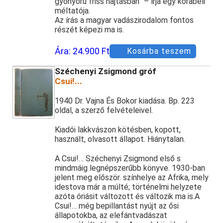
gyönyörű friss hajtásban” – írja egy korabeli
méltatója.
Az írás a magyar vadászirodalom fontos
részét képezi ma is.
Ára:
24.900 Ft
Kosárba teszem
Széchenyi Zsigmond gróf
Csui!...
1940 Dr. Vajna És Bokor kiadása. Bp. 223
oldal, a szerző felvételeivel.
Kiadói lakkvászon kötésben, kopott,
használt, olvasott állapot. Hiánytalan.
A Csui!… Széchenyi Zsigmond első s
mindmáig legnépszerűbb könyve. 1930-ban
jelent meg először. színhelye az Afrika, mely
idestova már a múlté; történelmi helyzete
azóta óriásit változott és változik ma is.A
Csui!… még bepillantást nyújt az ősi
állapotokba, az elefántvadászat