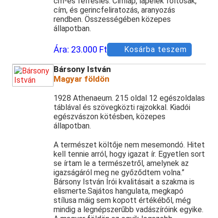
cm-es felfeslés. Címlap, lapélek foltosak,
cím, és gerincfeliratozás, aranyozás
rendben. Összességében közepes
állapotban.
Ára:
23.000 Ft
Kosárba teszem
Bársony István
Magyar földön
1928 Athenaeum. 215 oldal 12 egészoldalas
táblával és szövegközti rajzokkal. Kiadói
egészvászon kötésben, közepes
állapotban.
A természet költője nem mesemondó. Hitet
kell tennie arról, hogy igazat ír. Egyetlen sort
se írtam le a természetről, amelynek az
igazságáról meg ne győződtem volna.”
Bársony István Írói kvalitásait a szakma is
elismerte.Sajátos hangulata, megkapó
stílusa máig sem kopott értékéből, még
mindig a legnépszerűbb vadászíróink egyike.