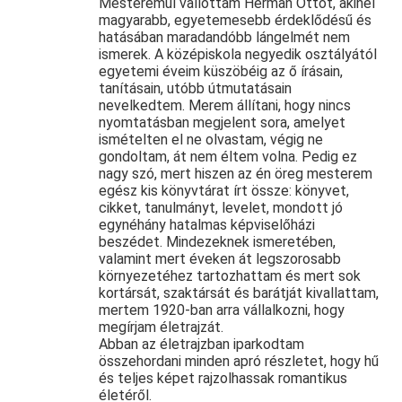
Mesteremül vallottam Herman Ottót, akinél
magyarabb, egyetemesebb érdeklődésű és
hatásában maradandóbb lángelmét nem
ismerek. A középiskola negyedik osztályától
egyetemi éveim küszöbéig az ő írásain,
tanításain, utóbb útmutatásain
nevelkedtem. Merem állítani, hogy nincs
nyomtatásban megjelent sora, amelyet
ismételten el ne olvastam, végig ne
gondoltam, át nem éltem volna. Pedig ez
nagy szó, mert hiszen az én öreg mesterem
egész kis könyvtárat írt össze: könyvet,
cikket, tanulmányt, levelet, mondott jó
egynéhány hatalmas képviselőházi
beszédet. Mindezeknek ismeretében,
valamint mert éveken át legszorosabb
környezetéhez tartozhattam és mert sok
kortársát, szaktársát és barátját kivallattam,
mertem 1920-ban arra vállalkozni, hogy
megírjam életrajzát.
Abban az életrajzban iparkodtam
összehordani minden apró részletet, hogy hű
és teljes képet rajzolhassak romantikus
életéről.