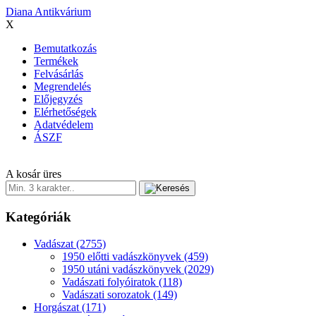
Diana Antikvárium
X
Bemutatkozás
Termékek
Felvásárlás
Megrendelés
Előjegyzés
Elérhetőségek
Adatvédelem
ÁSZF
A kosár üres
Kategóriák
Vadászat
(2755)
1950 előtti vadászkönyvek
(459)
1950 utáni vadászkönyvek
(2029)
Vadászati folyóiratok
(118)
Vadászati sorozatok
(149)
Horgászat
(171)