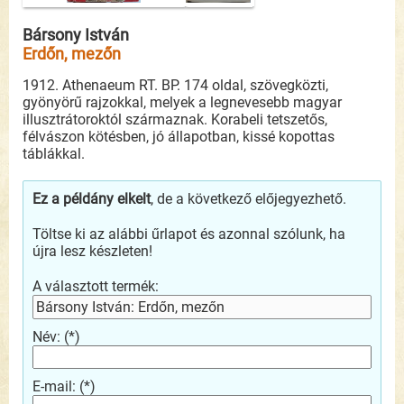
Vadászati sorozatok
(149)
Bársony István
Horgászat
(171)
Erdőn, mezőn
Horgász folyóiratok
(27)
1912. Athenaeum RT. BP. 174 oldal, szövegközti,
gyönyörű rajzokkal, melyek a legnevesebb magyar
Horgászkönyvek
(144)
illusztrátoroktól származnak. Korabeli tetszetős,
félvászon kötésben, jó állapotban, kissé kopottas
táblákkal.
Ez a példány elkelt
, de a következő előjegyezhető.
Töltse ki az alábbi űrlapot és azonnal szólunk, ha
újra lesz készleten!
A választott termék:
Bársony István: Erdőn, mezőn
Név: (*)
E-mail: (*)