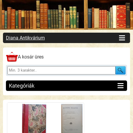
Diana Antikvárium
A kosár üres
Kategóriák
Vadászat
(2755)
1950 előtti vadászkönyvek
(459)
1950 utáni vadászkönyvek
(2029)
Vadászati folyóiratok
(118)