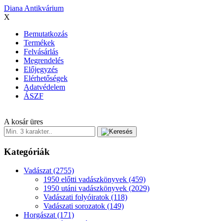
Diana Antikvárium
X
Bemutatkozás
Termékek
Felvásárlás
Megrendelés
Előjegyzés
Elérhetőségek
Adatvédelem
ÁSZF
A kosár üres
Kategóriák
Vadászat
(2755)
1950 előtti vadászkönyvek
(459)
1950 utáni vadászkönyvek
(2029)
Vadászati folyóiratok
(118)
Vadászati sorozatok
(149)
Horgászat
(171)