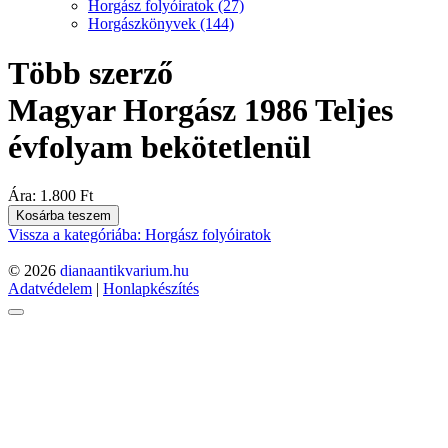
Horgász folyóiratok
(27)
Horgászkönyvek
(144)
Több szerző
Magyar Horgász 1986 Teljes
évfolyam bekötetlenül
Ára:
1.800 Ft
Kosárba teszem
Vissza a kategóriába: Horgász folyóiratok
© 2026
dianaantikvarium.hu
Adatvédelem
|
Honlapkészítés